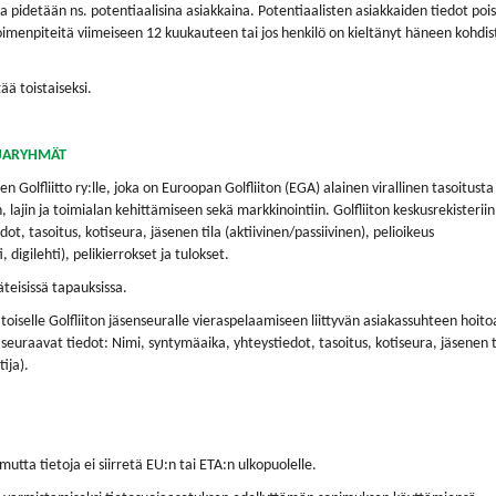
aita pidetään ns. potentiaalisina asiakkaina. Potentiaalisten asiakkaiden tiedot poi
toimenpiteitä viimeiseen 12 kuukauteen tai jos henkilö on kieltänyt häneen kohdi
ää toistaiseksi.
AJARYHMÄT
n Golfliitto ry:lle, joka on Euroopan Golfliiton (EGA) alainen virallinen tasoitusta
n, lajin ja toimialan kehittämiseen sekä markkinointiin. Golfliiton keskusrekisteriin
t, tasoitus, kotiseura, jäsenen tila (aktiivinen/passiivinen), pelioikeus
 digilehti), pelikierrokset ja tulokset.
teisissä tapauksissa.
 toiselle Golfliiton jäsenseuralle vieraspelaamiseen liittyvän asiakassuhteen hoito
euraavat tiedot: Nimi, syntymäaika, yhteystiedot, tasoitus, kotiseura, jäsenen t
ija).
 mutta tietoja ei siirretä EU:n tai ETA:n ulkopuolelle.