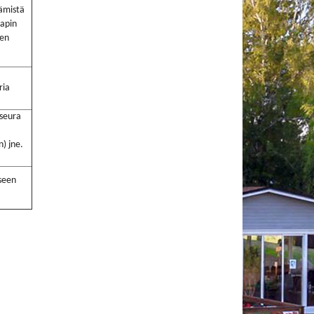
tämistä
aapin
ten
ria
iseura
n) jne.
kseen