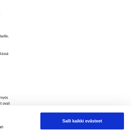
.
selle.
 tässä
n myös
at ovat
Salli kaikki evästeet
an