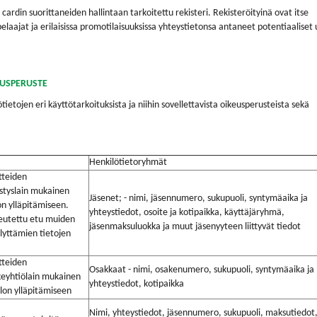
cardin suorittaneiden hallintaan tarkoitettu rekisteri. Rekisteröityinä ovat itse
laajat ja erilaisissa promotilaisuuksissa yhteystietonsa antaneet potentiaaliset
EUSPERUSTE
ietojen eri käyttötarkoituksista ja niihin sovellettavista oikeusperusteista sekä
Henkilötietoryhmät
tteiden
styslain mukainen
Jäsenet; - nimi, jäsennumero, sukupuoli, syntymäaika ja
on ylläpitämiseen.
yhteystiedot, osoite ja kotipaikka, käyttäjäryhmä,
keutettu etu muiden
jäsenmaksuluokka ja muut jäsenyyteen liittyvät tiedot
llyttämien tietojen
tteiden
Osakkaat - nimi, osakenumero, sukupuoli, syntymäaika ja
eyhtiölain mukainen
yhteystiedot, kotipaikka
elon ylläpitämiseen
Nimi, yhteystiedot, jäsennumero, sukupuoli, maksutiedot