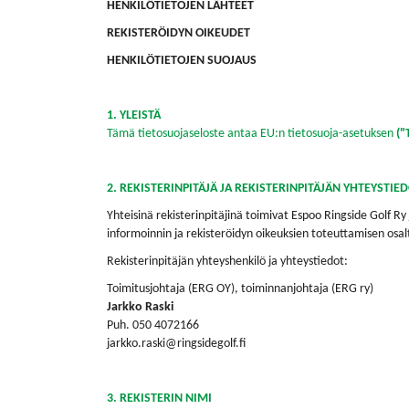
HENKILÖTIETOJEN LÄHTEET
REKISTERÖIDYN OIKEUDET
HENKILÖTIETOJEN SUOJAUS
1. YLEISTÄ
Tämä tietosuojaseloste antaa EU:n tietosuoja-asetuksen
("
2. REKISTERINPITÄJÄ JA REKISTERINPITÄJÄN YHTEYSTIE
Yhteisinä rekisterinpitäjinä toimivat Espoo Ringside Golf R
informoinnin ja rekisteröidyn oikeuksien toteuttamisen osal
Rekisterinpitäjän yhteyshenkilö ja yhteystiedot:
Toimitusjohtaja (ERG OY), toiminnanjohtaja (ERG ry)
Jarkko Raski
Puh. 050 4072166
jarkko.raski@ringsidegolf.fi
3. REKISTERIN NIMI