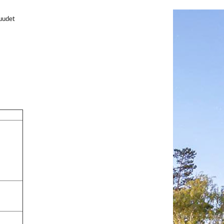
 uudet
,