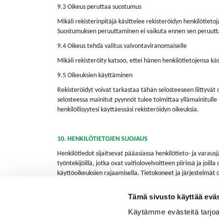
9.3 Oikeus peruttaa suostumus
Mikäli rekisterinpitäjä käsittelee rekisteröidyn henkilötie
Suostumuksen peruuttaminen ei vaikuta ennen sen peruutta
9.4 Oikeus tehdä valitus valvontaviranomaiselle
Mikäli rekisteröity katsoo, ettei hänen henkilötietojensa kä
9.5 Oikeuksien käyttäminen
Rekisteröidyt voivat tarkastaa tähän selosteeseen liittyvä
selosteessa mainitut pyynnöt tulee toimittaa yllämainitull
henkilöllisyytesi käyttäessäsi rekisteröidyn oikeuksia.
10. HENKILÖTIETOJEN SUOJAUS
Henkilötiedot sijaitsevat pääasiassa henkilötieto- ja varaus
työntekijöillä, jotka ovat vaitiolovelvoitteen piirissä ja jo
käyttöoikeuksien rajaamisella. Tietokoneet ja järjestelmät on
toimiston kiinnioloaikoina lukitut ja hälytysjärjestelmien/vart
Tämä sivusto käyttää eväs
Käytämme evästeitä tarjoa