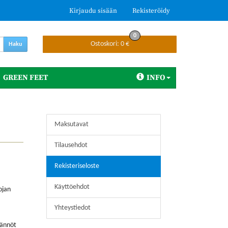
Kirjaudu sisään
Rekisteröidy
0
Ostoskori:
0 €
Haku
GREEN FEET
INFO
Maksutavat
Tilausehdot
Rekisteriseloste
Käyttöehdot
ojan
Yhteystiedot
Säännöt