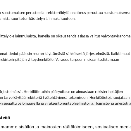
toja suostumuksen perusteella, rekisteröidyllä on oikeus peruuttaa suostumuksensa
mista suoritetun käsittelyn lainmukaisuuteen.
sittely ole lainmukaista, hänellä on oikeus tehdä asiassa valitus valvontaviranomai
t omat tiedot pääosin seuran käyttämästä sähköisestä järjestelmästä. Kaikki muut
e rekisterinpitäjän yhteyshenkilölle. Varaudu tarpeen mukaan todistamaan
järjestelmässä. Henkilötietoihin pääsyoikeus on ainoastaan rekisterinpitäjien
illa on tarve käyttää rekisteriä työtehtäviensä tekemiseen. Henkilötietoja suojataa
 suojattu palomuureilla ja viruksentorjuntaohjelmistoilla. Toimisto- ja arkistotil
ioinnin piirissä.
teitä
mamme sisällön ja mainosten räätälöimiseen, sosiaalisen medi