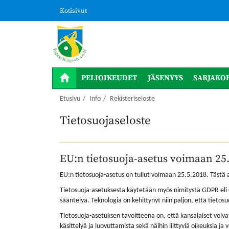
Kotisivut
PELIOIKEUDET
JÄSENYYS
SARJAKOR
Etusivu
Info
Rekisteriseloste
Tietosuojaseloste
EU:n tietosuoja-asetus voimaan 25
EU:n tietosuoja-asetus on tullut voimaan 25.5.2018. Tästä a
Tietosuoja-asetuksesta käytetään myös nimitystä GDPR eli 
sääntelyä. Teknologia on kehittynyt niin paljon, että tieto
Tietosuoja-asetuksen tavoitteena on, että kansalaiset voiv
käsittelyä ja luovuttamista sekä näihin liittyviä oikeuksia ja