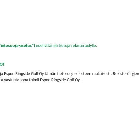
Tietosuoja-asetus")
edellyttämiä tietoja rekisteröidylle.
DOT
y ja Espoo Ringside Golf Oy tämän tietosuojaselosteen mukaisesti. Rekisteröityjen
ta vastuutahona toimii Espoo Ringside Golf Oy.