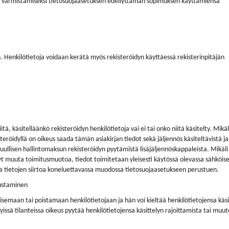
an varmistamiseksi tietosuojaasetuksen edellyttämän sopimuksen käyttämiensä
n. Henkilötietoja voidaan kerätä myös rekisteröidyn käyttäessä rekisterinpitäjän
tä, käsitelläänkö rekisteröidyn henkilötietoja vai ei tai onko niitä käsitelty. Mikäl
steröidyllä on oikeus saada tämän asiakirjan tiedot sekä jäljennös käsiteltävistä ja
htuullisen hallintomaksun rekisteröidyn pyytämistä lisäjäljennöskappaleista. Mikäli
nyt muuta toimitusmuotoa, tiedot toimitetaan yleisesti käytössä olevassa sähköis
nsa tietojen siirtoa koneluettavassa muodossa tietosuojaasetukseen perustuen.
tustaminen
aisemaan tai poistamaan henkilötietojaan ja hän voi kieltää henkilötietojensa käsi
yissä tilanteissa oikeus pyytää henkilötietojensa käsittelyn rajoittamista tai muu