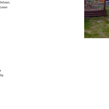
stetaan,
stuvan
a
ila