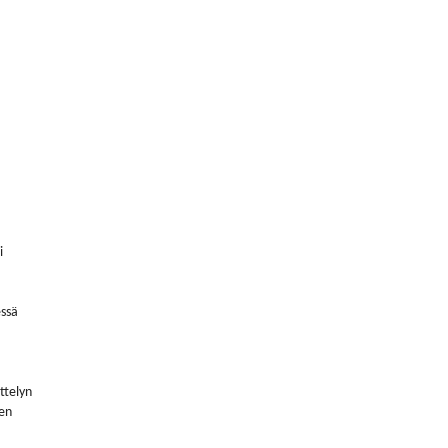
i
essä
ttelyn
ten