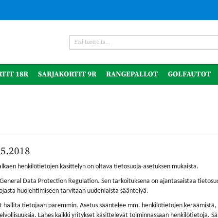
TIT 18R
SARJAKORTIT 9R
RANGEPALLOT
GOLFAUTOT
.5.2018
lkaen henkilötietojen käsittelyn on oltava tietosuoja-asetuksen mukaista.
General Data Protection Regulation. Sen tarkoituksena on ajantasaistaa tietosu
suojasta huolehtimiseen tarvitaan uudenlaista sääntelyä.
at hallita tietojaan paremmin. Asetus sääntelee mm. henkilötietojen keräämistä,
 velvollisuuksia. Lähes kaikki yritykset käsittelevät toiminnassaan henkilötietoja. 