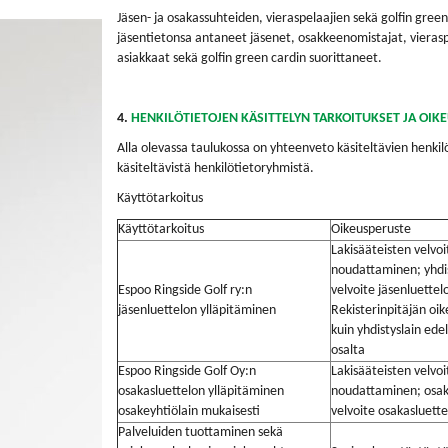
Jäsen- ja osakassuhteiden, vieraspelaajien sekä golfin green 
jäsentietonsa antaneet jäsenet, osakkeenomistajat, vieraspe
asiakkaat sekä golfin green cardin suorittaneet.
4.
HENKILÖTIETOJEN KÄSITTELYN TARKOITUKSET JA OIK
Alla olevassa taulukossa on yhteenveto käsiteltävien henkilöt
käsiteltävistä henkilötietoryhmistä.
Käyttötarkoitus
Käyttötarkoitus
Oikeusperuste
Lakisääteisten velvoi
noudattaminen; yhdi
Espoo Ringside Golf ry:n
velvoite jäsenluettel
jäsenluettelon ylläpitäminen
Rekisterinpitäjän oi
kuin yhdistyslain ede
osalta
Espoo Ringside Golf Oy:n
Lakisääteisten velvoi
osakasluettelon ylläpitäminen
noudattaminen; osak
osakeyhtiölain mukaisesti
velvoite osakasluett
Palveluiden tuottaminen sekä