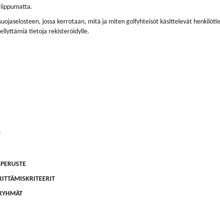
 riippumatta.
uojaselosteen, jossa kerrotaan, mitä ja miten golfyhteisöt käsittelevät henkilötie
lyttämiä tietoja rekisteröidylle.
T
SPERUSTE
RITTÄMISKRITEERIT
ARYHMÄT