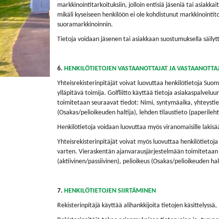
markkinointitarkoituksiin, jolloin entisiä jäseniä tai asiakk
mikäli kyseiseen henkilöön ei ole kohdistunut markkinointi
suoramarkkinoinnin.
Tietoja voidaan jäsenen tai asiakkaan suostumuksella säilytt
6.
HENKILÖTIETOJEN VASTAANOTTAJAT JA VASTAANOTT
Yhteisrekisterinpitäjät voivat luovuttaa henkilötietoja Suome
ylläpitävä toimija. Golfliitto käyttää tietoja asiakaspalveluu
toimitetaan seuraavat tiedot: Nimi, syntymäaika, yhteystiedo
(Osakas/pelioikeuden haltija), lehden tilaustieto (paperilehti,
Henkilötietoja voidaan luovuttaa myös viranomaisille lakisää
Yhteisrekisterinpitäjät voivat myös luovuttaa henkilötietoja
varten. Vieraskentän ajanvarausjärjestelmään toimitetaan s
(aktiivinen/passiivinen), pelioikeus (Osakas/pelioikeuden halt
7.
HENKILÖTIETOJEN SIIRTÄMINEN
Rekisterinpitäjä käyttää alihankkijoita tietojen käsittelyssä,