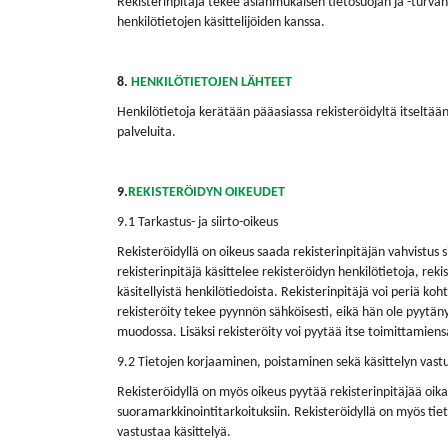
Rekisterinpitäjä tekee asianmukaisen tietosuojan ja -turv
henkilötietojen käsittelijöiden kanssa.
8.
HENKILÖTIETOJEN LÄHTEET
Henkilötietoja kerätään pääasiassa rekisteröidyltä itseltää
palveluita.
9.
REKISTERÖIDYN OIKEUDET
9.1 Tarkastus- ja siirto-oikeus
Rekisteröidyllä on oikeus saada rekisterinpitäjän vahvistus sii
rekisterinpitäjä käsittelee rekisteröidyn henkilötietoja, reki
käsitellyistä henkilötiedoista. Rekisterinpitäjä voi periä ko
rekisteröity tekee pyynnön sähköisesti, eikä hän ole pyytä
muodossa. Lisäksi rekisteröity voi pyytää itse toimittamie
9.2 Tietojen korjaaminen, poistaminen sekä käsittelyn vas
Rekisteröidyllä on myös oikeus pyytää rekisterinpitäjää oik
suoramarkkinointitarkoituksiin. Rekisteröidyllä on myös tiet
vastustaa käsittelyä.