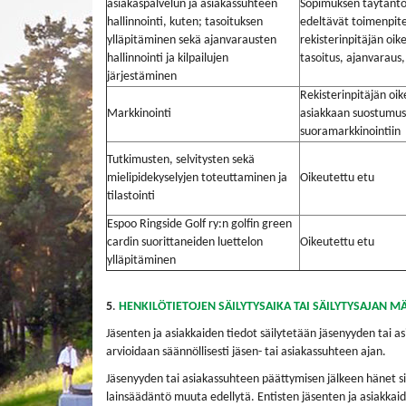
asiakaspalvelun ja asiakassuhteen
Sopimuksen täytäntö
hallinnointi, kuten; tasoituksen
edeltävät toimenpite
ylläpitäminen sekä ajanvarausten
rekisterinpitäjän oik
hallinnointi ja kilpailujen
tasoitus, ajanvaraus, 
järjestäminen
Rekisterinpitäjän oik
Markkinointi
asiakkaan suostumus
suoramarkkinointiin
Tutkimusten, selvitysten sekä
mielipidekyselyjen toteuttaminen ja
Oikeutettu etu
tilastointi
Espoo Ringside Golf ry:n golfin green
cardin suorittaneiden luettelon
Oikeutettu etu
ylläpitäminen
5
.
HENKILÖTIETOJEN SÄILYTYSAIKA TAI SÄILYTYSAJAN M
Jäsenten ja asiakkaiden tiedot säilytetään jäsenyyden tai as
arvioidaan säännöllisesti jäsen- tai asiakassuhteen ajan.
Jäsenyyden tai asiakassuhteen päättymisen jälkeen hänet siir
lainsäädäntö muuta edellytä. Entisten jäsenten ja asiakkaid