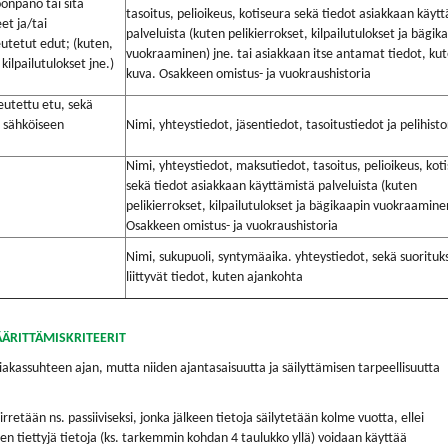
önpano tai sitä
tasoitus, pelioikeus, kotiseura sekä tiedot asiakkaan käyt
et ja/tai
palveluista (kuten pelikierrokset, kilpailutulokset ja bägik
eutetut edut; (kuten,
vuokraaminen) jne. tai asiakkaan itse antamat tiedot, ku
kilpailutulokset jne.)
kuva. Osakkeen omistus- ja vuokraushistoria
eutettu etu, sekä
 sähköiseen
Nimi, yhteystiedot, jäsentiedot, tasoitustiedot ja pelihisto
Nimi, yhteystiedot, maksutiedot, tasoitus, pelioikeus, kot
sekä tiedot asiakkaan käyttämistä palveluista (kuten
pelikierrokset, kilpailutulokset ja bägikaapin vuokraamine
Osakkeen omistus- ja vuokraushistoria
Nimi, sukupuoli, syntymäaika. yhteystiedot, sekä suoritu
liittyvät tiedot, kuten ajankohta
ÄÄRITTÄMISKRITEERIT
iakassuhteen ajan, mutta niiden ajantasaisuutta ja säilyttämisen tarpeellisuutta
retään ns. passiiviseksi, jonka jälkeen tietoja säilytetään kolme vuotta, ellei
en tiettyjä tietoja (ks. tarkemmin kohdan 4 taulukko yllä) voidaan käyttää