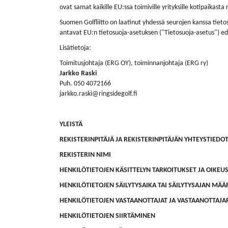
ovat samat kaikille EU:ssa toimiville yrityksille kotipaikasta
Suomen Golfliitto on laatinut yhdessä seurojen kanssa tietos
antavat EU:n tietosuoja-asetuksen ("Tietosuoja-asetus") edel
Lisätietoja:
Toimitusjohtaja (ERG OY), toiminnanjohtaja (ERG ry)
Jarkko Raski
Puh. 050 4072166
jarkko.raski@ringsidegolf.fi
YLEISTÄ
REKISTERINPITÄJÄ JA REKISTERINPITÄJÄN YHTEYSTIEDO
REKISTERIN NIMI
HENKILÖTIETOJEN KÄSITTELYN TARKOITUKSET JA OIKEU
HENKILÖTIETOJEN SÄILYTYSAIKA TAI SÄILYTYSAJAN MÄÄ
HENKILÖTIETOJEN VASTAANOTTAJAT JA VASTAANOTTAJ
HENKILÖTIETOJEN SIIRTÄMINEN