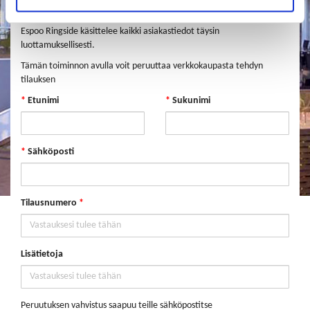
toimitusehtoihin.
Espoo Ringside käsittelee kaikki asiakastiedot täysin
luottamuksellisesti.
Tämän toiminnon avulla voit peruuttaa verkkokaupasta tehdyn
tilauksen
*
Etunimi
*
Sukunimi
*
Sähköposti
Tilausnumero
*
Lisätietoja
Peruutuksen vahvistus saapuu teille sähköpostitse