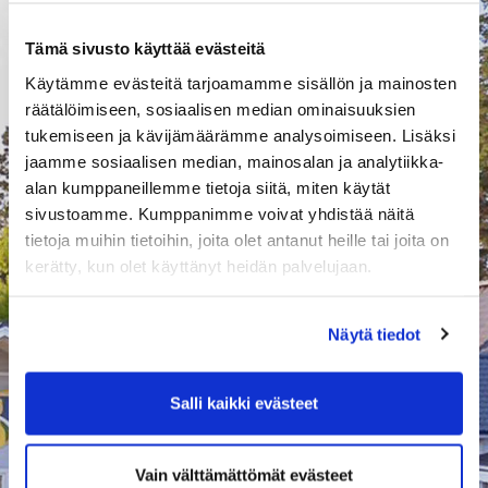
Tämä sivusto käyttää evästeitä
Toimitustapa ja toimituskulut
Tuotteet lunastetaan pääsääntöisesti Espoo Ringside
Käytämme evästeitä tarjoamamme sisällön ja mainosten
caddiemasterilta tai asiakaspalvelupisteeltä.
räätälöimiseen, sosiaalisen median ominaisuuksien
tukemiseen ja kävijämäärämme analysoimiseen. Lisäksi
Vaihto- ja palautusehdot
jaamme sosiaalisen median, mainosalan ja analytiikka-
alan kumppaneillemme tietoja siitä, miten käytät
Palvelutuotteita ei voi palauttaa sen jälkeen kuin palvelu tai osa siitä
on otettu käyttöön. Palvelutuotteita palauttaessa ota yhteyttä Espoo
sivustoamme. Kumppanimme voivat yhdistää näitä
Ringside sähköpostitse tai puhelimitse:
tietoja muihin tietoihin, joita olet antanut heille tai joita on
kerätty, kun olet käyttänyt heidän palvelujaan.
Palvelupäällikkö
Anna-Maria Tenninen
Puh 0400 230 501
erg@ringsidegolf.fi
Näytä tiedot
Salli kaikki evästeet
Muuta
Pidätämme oikeuden muuttaa toimitusehtojamme. Asiakkaan on
Vain välttämättömät evästeet
ennen tilaustaan tutustuttava kulloinkin voimassa oleviin tilaus- ja