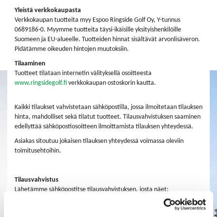
Yleistä verkkokaupasta
Verkkokaupan tuotteita myy Espoo Ringside Golf Oy, Y-tunnus
0689186-0. Myymme tuotteita täysi-ikäisille yksityishenkilöille
Suomeen ja EU-alueelle. Tuotteiden hinnat sisältävät arvonlisäveron.
Pidätämme oikeuden hintojen muutoksiin.
Tilaaminen
Tuotteet tilataan internetin välityksellä osoitteesta
www.ringsidegolf.fi
verkkokaupan ostoskorin kautta.
Kaikki tilaukset vahvistetaan sähköpostilla, jossa ilmoitetaan tilauksen
hinta, mahdolliset sekä tilatut tuotteet. Tilausvahvistuksen saaminen
edellyttää sähköpostiosoitteen ilmoittamista tilauksen yhteydessä.
Asiakas sitoutuu jokaisen tilauksen yhteydessä voimassa oleviin
toimitusehtoihin.
Tilausvahvistus
Lähetämme sähköpostitse tilausvahvistuksen, josta näet:
• tilausnumeron
• laskun loppusumman