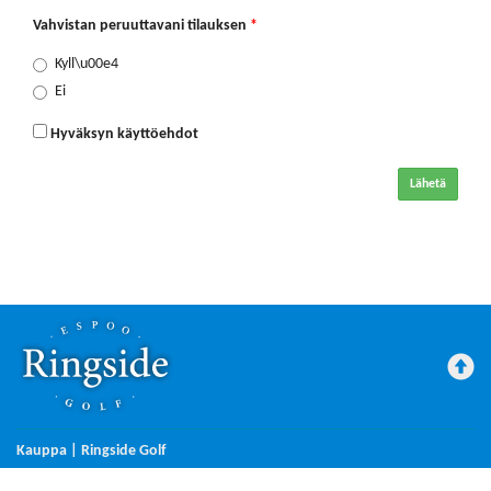
Vahvistan peruuttavani tilauksen
*
Kyll\u00e4
Ei
Hyväksyn käyttöehdot
Lähetä
Kauppa | Ringside Golf