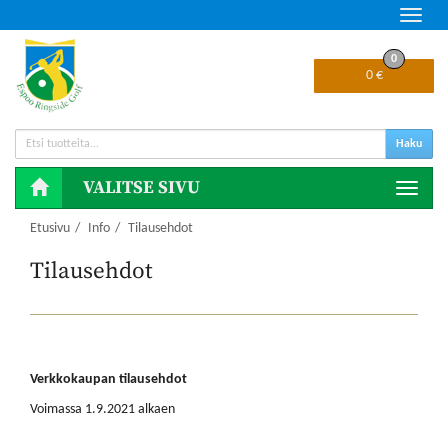
Navig
0
0 €
Haku
VALITSE SIVU
Naviga
Etusivu
Info
Tilausehdot
Tilausehdot
Verkkokaupan tilausehdot
Voimassa 1.9.2021 alkaen