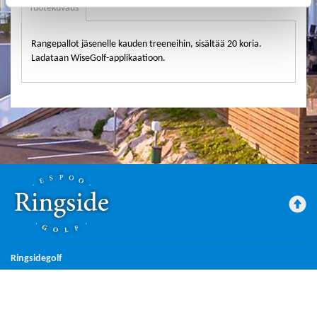
Tuotekuvaus
Rangepallot jäsenelle kauden treeneihin, sisältää 20 koria.
Ladataan WiseGolf-applikaatioon.
Ringsidegolf
Maksutavat
Tilausehdot
Rekisteriseloste
Käyttöehdot
Yhteystiedot