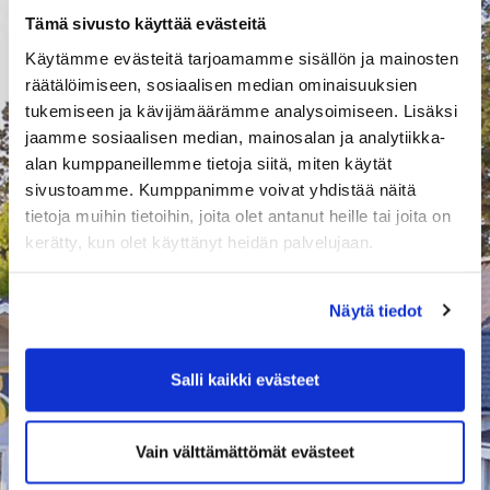
Tämä sivusto käyttää evästeitä
Käytämme evästeitä tarjoamamme sisällön ja mainosten
räätälöimiseen, sosiaalisen median ominaisuuksien
tukemiseen ja kävijämäärämme analysoimiseen. Lisäksi
jaamme sosiaalisen median, mainosalan ja analytiikka-
alan kumppaneillemme tietoja siitä, miten käytät
sivustoamme. Kumppanimme voivat yhdistää näitä
tietoja muihin tietoihin, joita olet antanut heille tai joita on
Rangepallot 20 koria
kerätty, kun olet käyttänyt heidän palvelujaan.
Rangepallot jäsenelle, 20 koria
Näytä tiedot
65,00 € / kpl
sis. alv 13,50 %
-
+
Kpl
Salli kaikki evästeet
Lisää ostoskoriin
Vain välttämättömät evästeet