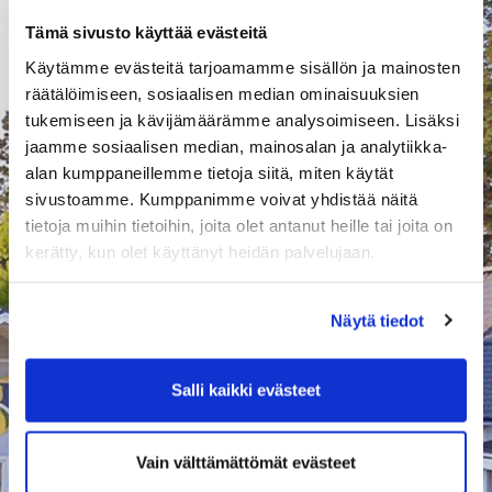
Tämä sivusto käyttää evästeitä
Käytämme evästeitä tarjoamamme sisällön ja mainosten
räätälöimiseen, sosiaalisen median ominaisuuksien
tukemiseen ja kävijämäärämme analysoimiseen. Lisäksi
jaamme sosiaalisen median, mainosalan ja analytiikka-
alan kumppaneillemme tietoja siitä, miten käytät
sivustoamme. Kumppanimme voivat yhdistää näitä
tietoja muihin tietoihin, joita olet antanut heille tai joita on
Junioripelioikeus 17-21v
kerätty, kun olet käyttänyt heidän palvelujaan.
Rinkun henkilökohtainen junioripelioikeus kaudella 2026
499,00 € / Ajanjakso
Näytä tiedot
sis. alv 13,50 %
Lisää ostoskoriin
Salli kaikki evästeet
Tuotekuvaus
Vain välttämättömät evästeet