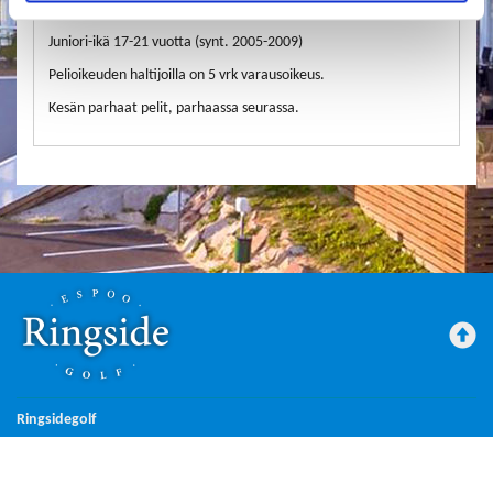
Rinkun henkilökohtainen junioripelioikeus kaudella 2026
Juniori-ikä 17-21 vuotta (synt. 2005-2009)
Pelioikeuden haltijoilla on 5 vrk varausoikeus.
Kesän parhaat pelit, parhaassa seurassa.
Ringsidegolf
Maksutavat
Tilausehdot
Rekisteriseloste
Käyttöehdot
Yhteystiedot