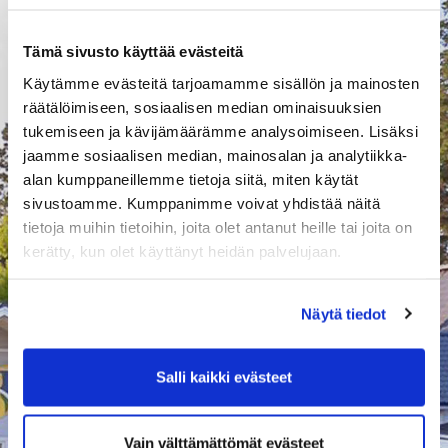
Tämä sivusto käyttää evästeitä
Käytämme evästeitä tarjoamamme sisällön ja mainosten
räätälöimiseen, sosiaalisen median ominaisuuksien
tukemiseen ja kävijämäärämme analysoimiseen. Lisäksi
jaamme sosiaalisen median, mainosalan ja analytiikka-
alan kumppaneillemme tietoja siitä, miten käytät
sivustoamme. Kumppanimme voivat yhdistää näitä
12 * 9R sarjakortti
tietoja muihin tietoihin, joita olet antanut heille tai joita on
kerätty, kun olet käyttänyt heidän palvelujaan.
Pelaa Rinkussa edullisesti sarjakortilla!
399,00 € / kpl
sis. alv 13,50 %
Näytä tiedot
-
+
Kpl
Salli kaikki evästeet
Lisää ostoskoriin
Vain välttämättömät evästeet