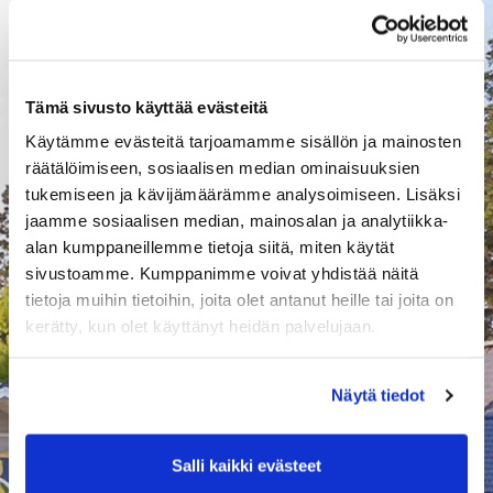
Sähköpostiosoite:
Tämä sivusto käyttää evästeitä
Salasana
Käytämme evästeitä tarjoamamme sisällön ja mainosten
räätälöimiseen, sosiaalisen median ominaisuuksien
tukemiseen ja kävijämäärämme analysoimiseen. Lisäksi
Salasana:
jaamme sosiaalisen median, mainosalan ja analytiikka-
alan kumppaneillemme tietoja siitä, miten käytät
sivustoamme. Kumppanimme voivat yhdistää näitä
Salasana uudestaan:
tietoja muihin tietoihin, joita olet antanut heille tai joita on
kerätty, kun olet käyttänyt heidän palvelujaan.
Osoitetiedot
Näytä tiedot
Osoite:
Salli kaikki evästeet