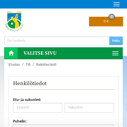
Navig
0
0 €
Haku
VALITSE SIVU
Naviga
Etusivu
Tili
Rekisteröinti
Henkilötiedot
Etu- ja sukunimi:
Puhelin: